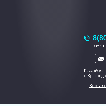
8(8
бесп
Российска
г.
Краснода
Контак