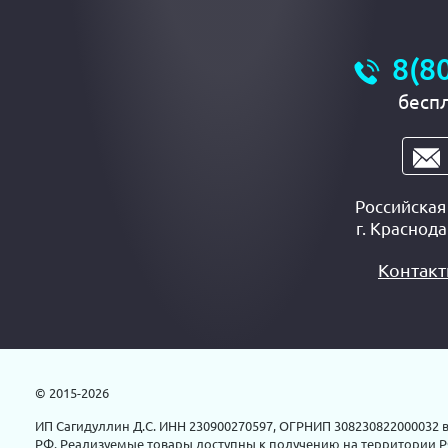
8(8
бесп
Российска
г.
Краснода
Контак
© 2015-2026
ИП Сагидуллин Д.С. ИНН 230900270597, ОГРНИП 308230822000032 в
РФ. Реализуемые товары доступны к получению на территории Р