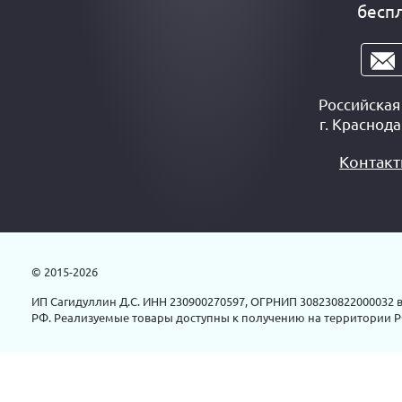
бесп
Российска
г.
Краснода
Контак
© 2015-2026
ИП Сагидуллин Д.С. ИНН 230900270597, ОГРНИП 308230822000032 в
РФ. Реализуемые товары доступны к получению на территории Р