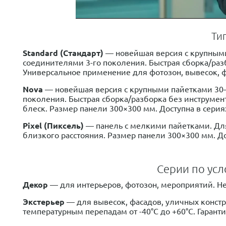
Ти
Standard (
Стандарт)
— новейшая версия с крупным
соединителями 3-го поколения. Быстрая сборка/раз
Универсальное применение для фотозон, вывесок, фа
Nova
— новейшая версия с крупными пайетками 30
поколения. Быстрая сборка/разборка без инструме
блеск. Размер панели 300×300 мм. Доступна в серия
Pixel (
Пиксель)
— панель с мелкими пайетками. Для
близкого расстояния. Размер панели 300×300 мм. До
Серии по усл
Декор
— для интерьеров, фотозон, мероприятий. Не
Экстерьер
— для вывесок, фасадов, уличных констр
температурным перепадам от -40°C до +60°C. Гаранти