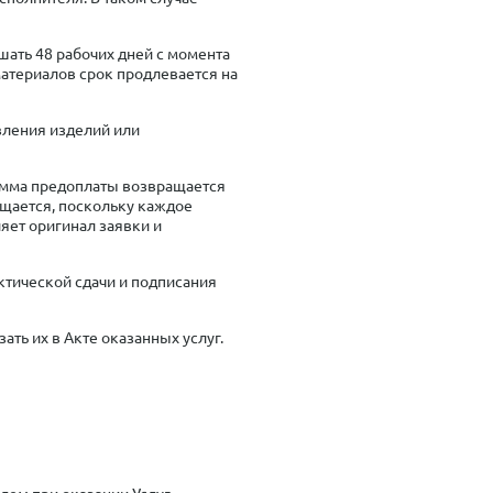
шать 48 рабочих дней с момента
атериалов срок продлевается на
овления изделий или
 сумма предоплаты возвращается
ащается, поскольку каждое
яет оригинал заявки и
актической сдачи и подписания
ать их в Акте оказанных услуг.
ем при оказании Услуг,