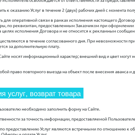
ить к оказанию Услуг в течение 2 (двух) рабочих дней с момента по
ть для оперативной связи в рамках исполнения настоящего Догово
ры, по реквизитам, предоставленным Заказчиком при оформлении 
 целях исполнения Договора и не относится к рекламным сообщен
существляются в течение согласованного дня. При невозможности п
тся за дополнительную плату.
 Сайте носят информационный характер; внешний вид и цвет могут н
собой право повторного выезда на объект после внесения аванса и 
ия услуг, возврат товара
льзователю необходимо заполнить форму на Сайте.
тственности за точность информации, предоставляемой Пользовател
я по предоставлению Услуг являются встречными по отношению к о
Оферты и оплате Услуг.