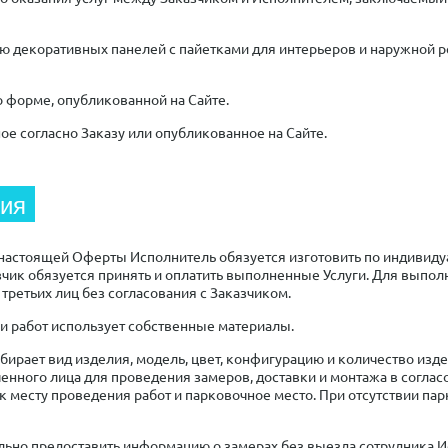
ю декоративных панелей с пайетками для интерьеров и наружной ре
 форме, опубликованной на Сайте.
е согласно Заказу или опубликованное на Сайте.
ния
и настоящей Оферты Исполнитель обязуется изготовить по индивиду
азчик обязуется принять и оплатить выполненные Услуги. Для вып
третьих лиц без согласования с Заказчиком.
и работ использует собственные материалы.
ыбирает вид изделия, модель, цвет, конфигурацию и количество изд
енного лица для проведения замеров, доставки и монтажа в соглас
к месту проведения работ и парковочное место. При отсутствии па
ельно предоставить информацию о замерах без выезда сотрудника И