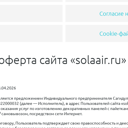
Согласие 
Cookie-фа
ферта сайта «solaair.ru»
8.04.2026
вляется предложением Индивидуального предпринимателя Сагидул
000032 (далее — Исполнитель), в адрес Пользователей сайта «sola
 оказания услуг по изготовлению декоративных панелей с пайеткам
 / самовывозом, посредством сети Интернет.
говору, Пользователь подтверждает свою правоспособность и деес
ное и безоговорочное согласие со всеми его условиями, в том чис