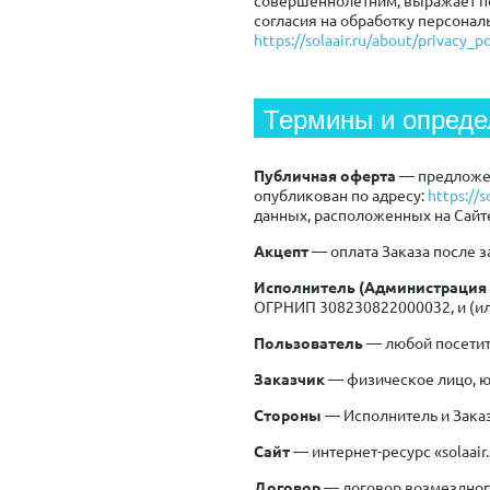
согласия на обработку персонал
https://solaair.ru/about/privacy_po
Термины и опреде
Публичная оферта
— предложен
опубликован по адресу:
https://s
данных, расположенных на Сайт
Акцепт
— оплата Заказа после 
Исполнитель (Администрация 
ОГРНИП 308230822000032, и (ил
Пользователь
— любой посетит
Заказчик
— физическое лицо, ю
Стороны
— Исполнитель и Заказ
Сайт
— интернет-ресурс «solaair
Договор
— договор возмездног