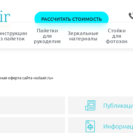
РАССЧИТАТЬ СТОИМОСТЬ
Пайетки
Стойки
онструкции
Зеркальные
для
для
з пайеток
материалы
рукоделия
фотозон
ая оферта сайта «solaair.ru»
Публикац
Информац