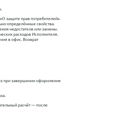
».
 «О защите прав потребителей».
льно-определённые свойства.
ения недостатков или замены.
ических расходов Исполнителя.
ния в офис. Возврат
блях при завершении оформления
за.
ательный расчёт — после