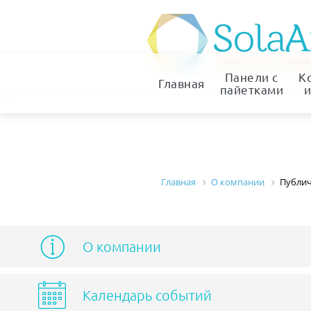
Панели с
К
Главная
пайетками
и
Главная
О компании
Публичн
О компании
Календарь событий