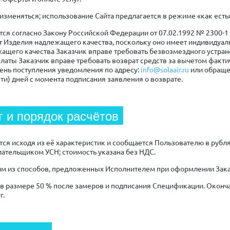
т изменяться; использование Сайта предлагается в режиме «как есть
ется согласно Закону Российской Федерации от 07.02.1992 № 2300-1
от Изделия надлежащего качества, поскольку оно имеет индивидуа
ащего качества Заказчик вправе требовать безвозмездного устран
платы Заказчик вправе требовать возврат средств за вычетом факт
нь поступления уведомления по адресу:
info@solaair.ru
или обраще
яти) дней с момента подписания заявления о возврате.
г и порядок расчётов
ется исходя из её характеристик и сообщается Пользователю в ру
лательщиком УСН; стоимость указана без НДС.
ним из способов, предложенных Исполнителем при оформлении Зака
м в размере 50 % после замеров и подписания Спецификации. Оконч
г.