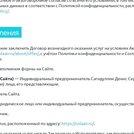
ьных данных в соответствии с Политикой конфиденциальности, рас
licy/
.
ления
ие заключить Договор возмездного оказания услуг на условиях А
olaair.ru/about/offer/
, с учётом Политики конфиденциальности и Сог
е.
заполнения формы на Сайте.
Сайта)
— Индивидуальный предприниматель Сагидуллин Денис Сер
и) лица, его представляющие.
ель Сайта.
ридическое лицо или индивидуальный предприниматель, осущест
чик.
.ru», расположенный по адресу:
https://solaair.ru/
.
о оказания услуг между Заказчиком и Исполнителем, заключаемый