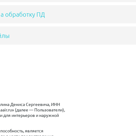
на обработку ПД
йлы
лина Дениса Сергеевича, ИНН
air.ru» (далее — Пользователи),
и для интерьеров и наружной
пособность, является
ле в части предоставления