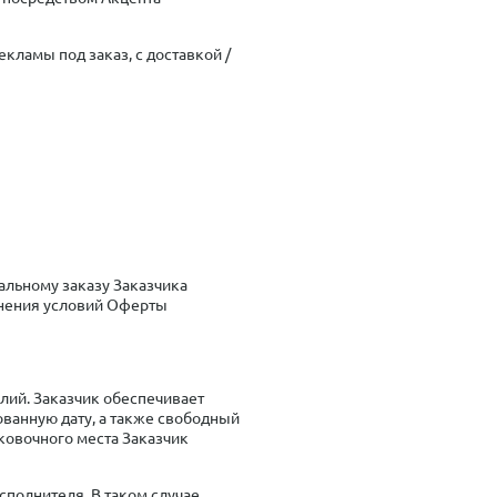
кламы под заказ, с доставкой /
альному заказу Заказчика
олнения условий Оферты
елий. Заказчик обеспечивает
ованную дату, а также свободный
рковочного места Заказчик
сполнителя. В таком случае