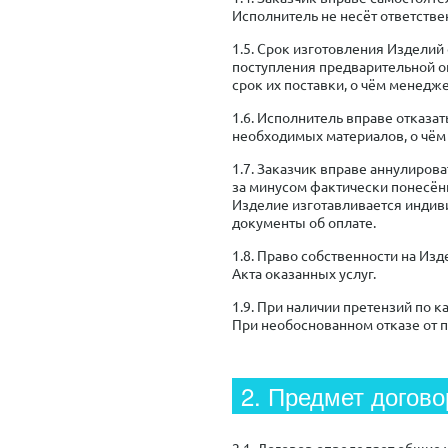
Исполнитель не несёт ответстве
1.5. Срок изготовления Изделий
поступления предварительной о
срок их поставки, о чём менедж
1.6. Исполнитель вправе отказа
необходимых материалов, о чём 
1.7. Заказчик вправе аннулиров
за минусом фактически понесённ
Изделие изготавливается индиви
документы об оплате.
1.8. Право собственности на Из
Акта оказанных услуг.
1.9. При наличии претензий по к
При необоснованном отказе от 
2. Предмет догово
2.1. Договор определяет общие