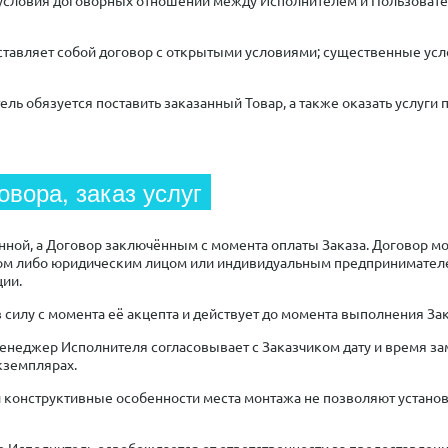
ставляет собой договор с открытыми условиями; существенные ус
ель обязуется поставить заказанный Товар, а также оказать услуги п
овора, заказ услуг
анной, а Договор заключённым с момента оплаты Заказа. Договор м
м либо юридическим лицом или индивидуальным предпринимателе
ии.
в силу с момента её акцепта и действует до момента выполнения Зак
менеджер Исполнителя согласовывает с Заказчиком дату и время за
экземплярах.
 и конструктивные особенности места монтажа не позволяют устано
ре Исполнитель освобождается от ответственности за предоставлен