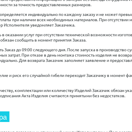
нности за точность предоставленных размеров.
 определяется индивидуально по каждому заказу и не может превы
платы при наличии всех необходимых материалов. При отсутствии м
ер Исполнителя уведомляет Заказчика.
ть в оказании услуг при отсутствии технической возможности изгот
обязан сообщить в момент принятия Заказа.
ать Заказ до 09:00 следующего дня. После запуска в производство
ых затрат. При отказе в день монтажа стоимость изделия не возвр
дуально. Для возврата Заказчик заполняет заявление и предоставл
делие и риск его случайной гибели переходит Заказчику в момент ф
ачеству, комплектации или количеству Изделий Заказчик обязан указ
подписания Акта Изделия считаются принятыми без недостатков.
ра
 условия договорных отношений между Исполнителем и Пользовател