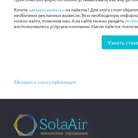
Хотите
заказать вывески
из пайеток? Для этого стоит обрати
необычных рекламных вывесок. Всю необходимую информац
можно найти, позвонив нам. А на сайте можно увидеть
необы
воспользовались услугами компании. Магия пайеток помога
Узнать стои
Возврат к списку публикаций