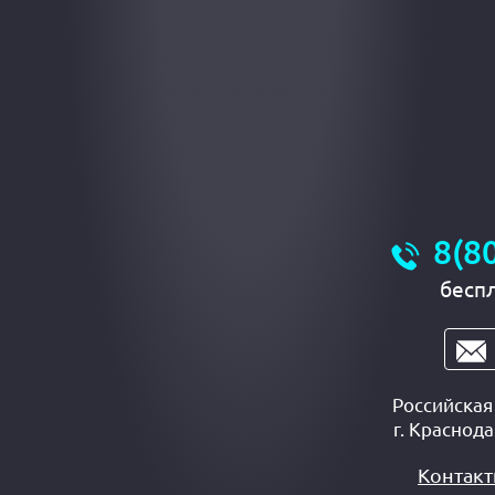
8(8
бесп
Российска
г.
Краснода
Контак