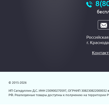
8(8
бесп
Российска
г.
Краснода
Контак
© 2015-2026
ИП Сагидуллин Д.С. ИНН 230900270597, ОГРНИП 308230822000032 в
РФ. Реализуемые товары доступны к получению на территории Р