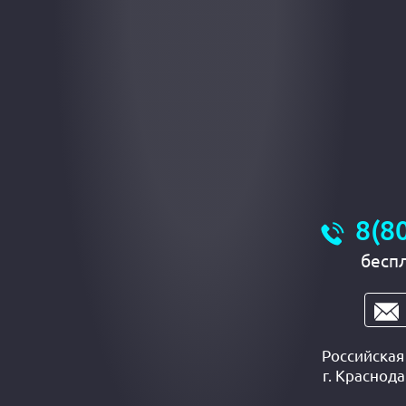
8(8
бесп
Российска
г.
Краснода