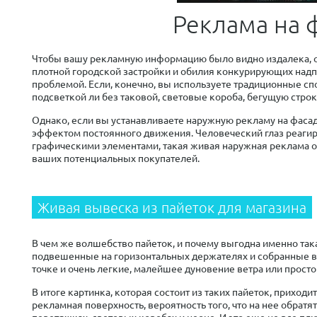
Реклама на 
Чтобы вашу рекламную информацию было видно издалека, он
плотной городской застройки и обилия конкурирующих надп
проблемой. Если, конечно, вы используете традиционные с
подсветкой ли без таковой, световые короба, бегущую стро
Однако, если вы устанавливаете наружную рекламу на фасад
эффектом постоянного движения. Человеческий глаз реагиру
графическими элементами, такая живая наружная реклама о
ваших потенциальных покупателей.
Живая вывеска из пайеток для магазина
В чем же волшебство пайеток, и почему выгодна именно така
подвешенные на горизонтальных держателях и собранные в б
точке и очень легкие, малейшее дуновение ветра или просто
В итоге картинка, которая состоит из таких пайеток, приход
рекламная поверхность, вероятность того, что на нее обратя