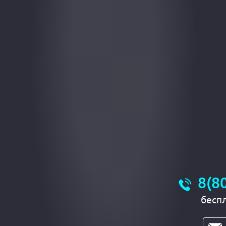
8(8
бесп