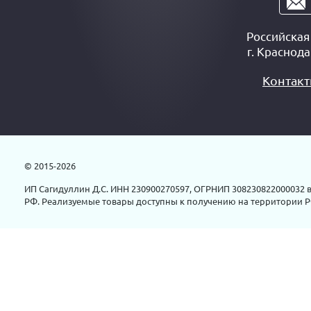
Российска
г.
Краснода
Контак
© 2015-2026
ИП Сагидуллин Д.С. ИНН 230900270597, ОГРНИП 308230822000032 в
РФ. Реализуемые товары доступны к получению на территории Р