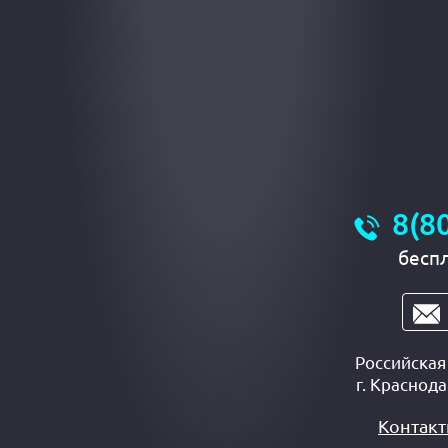
8(8
бесп
Российска
г.
Краснода
Контак