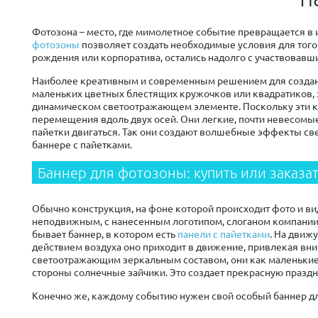
Фотозона – место, где мимолетное событие превращается в
фотозоны
позволяет создать необходимые условия для того
рождения или корпоратива, остались надолго с участвовавш
Наиболее креативным и современным решением для создани
маленьких цветных блестящих кружочков или квадратиков,
динамическом светоотражающем элементе. Поскольку эти кус
перемещения вдоль двух осей. Они легкие, почти невесомые
пайетки двигаться. Так они создают волшебные эффекты с
баннере с пайетками.
Баннер для фотозоны: купить или заказат
Обычно конструкция, на фоне которой происходит фото и в
неподвижным, с нанесенным логотипом, слоганом компани
бывает баннер, в котором есть
панели с пайетками
. На движ
действием воздуха оно приходит в движение, привлекая вн
светоотражающим зеркальным составом, они как маленькие з
стороны солнечные зайчики. Это создает прекрасную праздн
Конечно же, каждому событию нужен свой особый баннер д