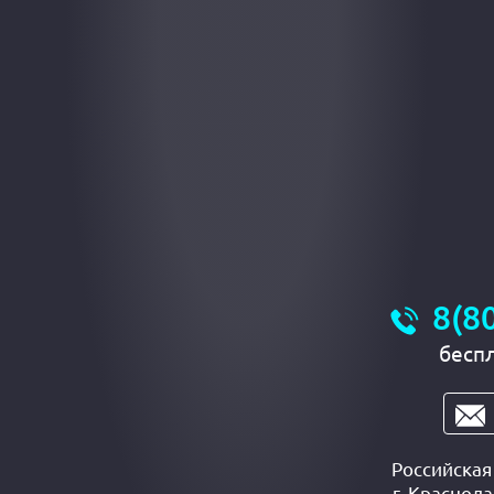
8(8
бесп
Российска
г.
Краснода