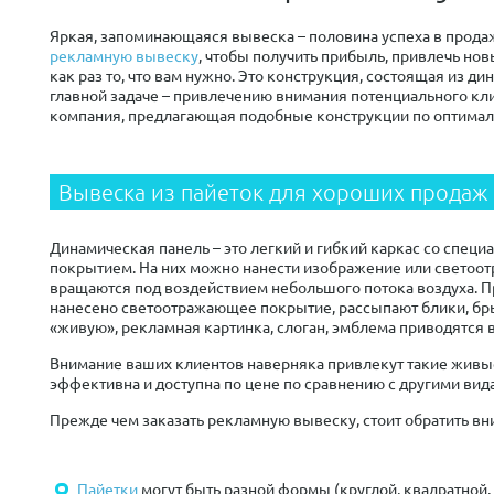
Яркая, запоминающаяся вывеска – половина успеха в продаж
рекламную вывеску
, чтобы получить прибыль, привлечь но
как раз то, что вам нужно. Это конструкция, состоящая из
главной задаче – привлечению внимания потенциального кли
компания, предлагающая подобные конструкции по оптималь
Вывеска из пайеток для хороших продаж
Динамическая панель – это легкий и гибкий каркас со спец
покрытием. На них можно нанести изображение или светоо
вращаются под воздействием небольшого потока воздуха. П
нанесено светоотражающее покрытие, рассыпают блики, бры
«живую», рекламная картинка, слоган, эмблема приводятся 
Внимание ваших клиентов наверняка привлекут такие живы
эффективна и доступна по цене по сравнению с другими вид
Прежде чем заказать рекламную вывеску, стоит обратить вн
Пайетки
могут быть разной формы (круглой, квадратной,