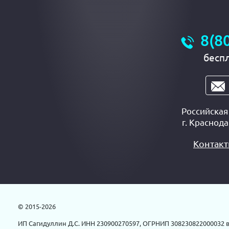
8(8
бесп
Российска
г.
Краснода
Контак
© 2015-2026
ИП Сагидуллин Д.С. ИНН 230900270597, ОГРНИП 308230822000032 в