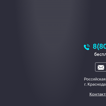
8(8
бесп
Российска
г.
Краснода
Контак