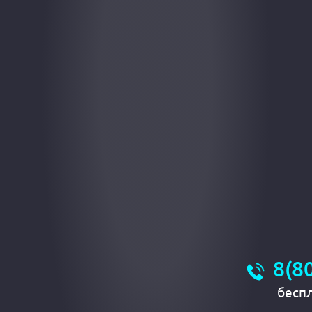
8(8
бесп