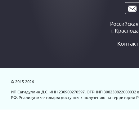
Российска
г.
Краснода
Контак
© 2015-2026
ИП Сагидуллин Д.С. ИНН 230900270597, ОГРНИП 308230822000032 в
РФ. Реализуемые товары доступны к получению на территории Р