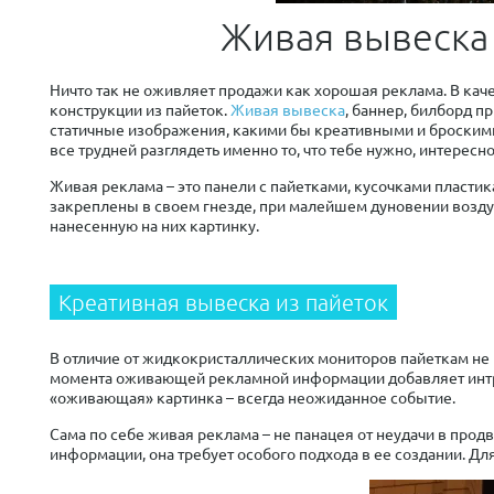
Живая вывеска
Ничто так не оживляет продажи как хорошая реклама. В ка
конструкции из пайеток.
Живая вывеска
, баннер, билборд 
статичные изображения, какими бы креативными и броскими
все трудней разглядеть именно то, что тебе нужно, интересно
Живая реклама – это панели с пайетками, кусочками пластик
закреплены в своем гнезде, при малейшем дуновении воздух
нанесенную на них картинку.
Креативная вывеска из пайеток
В отличие от жидкокристаллических мониторов пайеткам не
момента оживающей рекламной информации добавляет интриг
«оживающая» картинка – всегда неожиданное событие.
Сама по себе живая реклама – не панацея от неудачи в прод
информации, она требует особого подхода в ее создании. Дл